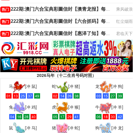
222期:澳门六合宝典彩圖信封【澳青龙报】每期自动更新
乘风破浪
热门
222期:澳门六合宝典彩圖信封【六合抓码】每期自动更新
红尘烟雨
热门
222期:澳门六合宝典彩圖信封【惠泽了知】每期自动更新
君临天下
热门