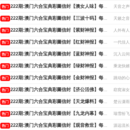
222期:澳门六合宝典彩圖信封【澳女人味】每期自动更新
天音之声
热门
222期:澳门六合宝典彩圖信封【三波十码】每期自动更新
天籁之音
热门
222期:澳门六合宝典彩圖信封【紫财神报】每期自动更新
人外有人
热门
222期:澳门六合宝典彩圖信封【红财神报】每期自动更新
一代佳人
热门
222期:澳门六合宝典彩圖信封【蓝财神报】每期自动更新
沉入云间
热门
222期:澳门六合宝典彩圖信封【绿财神报】每期自动更新
乘龙快婿
热门
222期:澳门六合宝典彩圖信封【金财神报】每期自动更新
跳动的心
热门
222期:澳门六合宝典彩圖信封【济公活佛】每期自动更新
窈窕淑女
热门
222期:澳门六合宝典彩圖信封【天龙爆料】每期自动更新
楚云潇雨
热门
222期:澳门六合宝典彩圖信封【九龙内幕】每期自动更新
瑞雪纷飞
热门
222期:澳门六合宝典彩圖信封【观音救世】每期自动更新
源远流长
热门