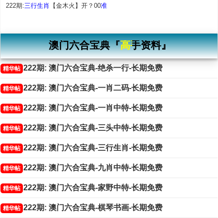
222期:
三行生肖
【金木火】开？00
准
澳门六合宝典『高手资料』
222期: 澳门六合宝典-绝杀一行-长期免费
精华帖
222期: 澳门六合宝典-一肖二码-长期免费
精华帖
222期: 澳门六合宝典-一肖中特-长期免费
精华帖
222期: 澳门六合宝典-三头中特-长期免费
精华帖
222期: 澳门六合宝典-三行生肖-长期免费
精华帖
222期: 澳门六合宝典-九肖中特-长期免费
精华帖
222期: 澳门六合宝典-家野中特-长期免费
精华帖
222期: 澳门六合宝典-棋琴书画-长期免费
精华帖