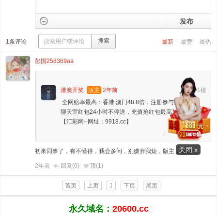
发布
搜索
1
条评论
最新
最赞
最热
彭国258369aa
港澳开奖
2年前
1楼
版主
全网赔率最高：香港.澳门48.8倍，
注册参与抢红包！
聊天室红包24小时不停送，
充值抢红包最高18888元
【汇彩网--网址：9918.cc】
回复
顶
关闭 x
初來同事了，有不懂得，我会多问，别嫌弃我烦，版主，谢谢
2年前
回复(0)
顶(
1
)
首页
上页
1
下页
尾页
永久域名：
20600.cc