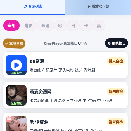
📋 资源列表
▶️ 播放器下载
全部
电影
短剧
欧
日
卡
妻
61
CmsPlayer 资源接口
条
🔄 更换接口
✅ 本地自检
98资源
暂未自检
港台综艺 记录片 邵氏电影 综艺 香港剧
远程有效
滴滴资源网
暂未自检
水果派解说 卡通动漫 日本有码 中字*码 中字有码
远程有效
老*P资源
暂未自检
三级*理 卡通动漫 丝袜OL 麻豆传媒 欧美**