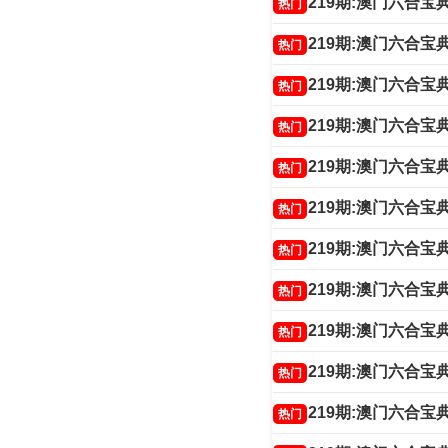
219期:澳门六合
热门
219期:澳门六合
热门
219期:澳门六合
热门
219期:澳门六合
热门
219期:澳门六合
热门
219期:澳门六合
热门
219期:澳门六合
热门
219期:澳门六合
热门
219期:澳门六合
热门
219期:澳门六合
热门
219期:澳门六合
热门