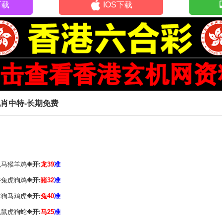
下载
IOS下载
九肖中特-长期免费
兔马猴羊鸡
❉开:
龙39
准
牛兔虎狗鸡
❉开:
猪32
准
羊狗马鸡虎
❉开:
兔40
准
兔鼠虎狗蛇
❉开:
马25
准