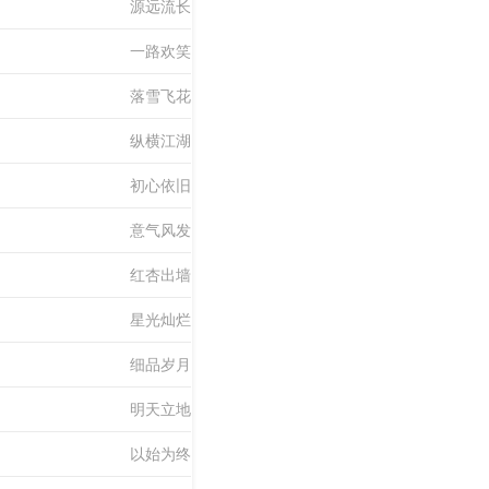
源远流长
一路欢笑
落雪飞花
纵横江湖
初心依旧
意气风发
红杏出墙
星光灿烂
细品岁月
明天立地
以始为终