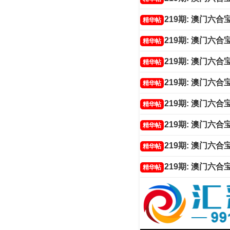
219期: 澳门六
精华帖
219期: 澳门六
精华帖
219期: 澳门六
精华帖
219期: 澳门六
精华帖
219期: 澳门六
精华帖
219期: 澳门六
精华帖
219期: 澳门六
精华帖
219期: 澳门六
精华帖