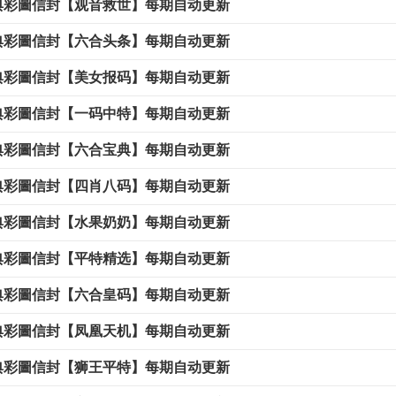
宝典彩圖信封【观音救世】每期自动更新
宝典彩圖信封【六合头条】每期自动更新
宝典彩圖信封【美女报码】每期自动更新
宝典彩圖信封【一码中特】每期自动更新
宝典彩圖信封【六合宝典】每期自动更新
宝典彩圖信封【四肖八码】每期自动更新
宝典彩圖信封【水果奶奶】每期自动更新
宝典彩圖信封【平特精选】每期自动更新
宝典彩圖信封【六合皇码】每期自动更新
宝典彩圖信封【凤凰天机】每期自动更新
宝典彩圖信封【狮王平特】每期自动更新