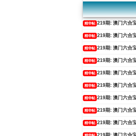
219期: 澳门六
精华帖
219期: 澳门六
精华帖
219期: 澳门六
精华帖
219期: 澳门六
精华帖
219期: 澳门六
精华帖
219期: 澳门六
精华帖
219期: 澳门六
精华帖
219期: 澳门六
精华帖
219期: 澳门六
精华帖
219期: 澳门六
精华帖