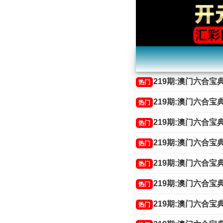
219期:澳门六合
热门
219期:澳门六合
热门
219期:澳门六合
热门
219期:澳门六合
热门
219期:澳门六合
热门
219期:澳门六合
热门
219期:澳门六合
热门