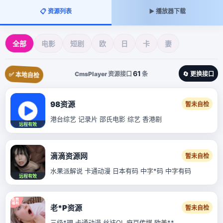
📋 资源列表
▶️ 播放器下载
全部
电影
短剧
欧
日
卡
妻
61
CmsPlayer 资源接口
条
🔄 更换接口
✅ 本地自检
98资源
暂未自检
港台综艺 记录片 邵氏电影 综艺 香港剧
远程有效
滴滴资源网
暂未自检
水果派解说 卡通动漫 日本有码 中字*码 中字有码
远程有效
老*P资源
暂未自检
三级*理 卡通动漫 丝袜OL 麻豆传媒 欧美**